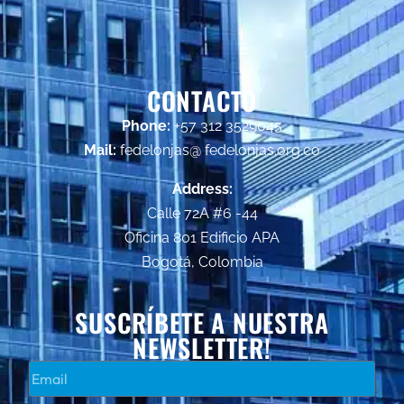
CONTACTO
Phone:
+57 312 3529045
Mail:
fedelonjas@ fedelonjas.org.co
Address:
Calle 72A #6 -44
Oficina 801 Edificio APA
Bogotá, Colombia
SUSCRÍBETE A NUESTRA
NEWSLETTER!