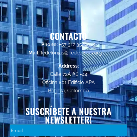
CONTACTO
Phone:
+57 312 3529045
Mail:
fedelonjas@ fedelonjas.org.co
Address:
Calle 72A #6 -44
Oficina 801 Edificio APA
Bogotá, Colombia
SUSCRÍBETE A NUESTRA
NEWSLETTER!